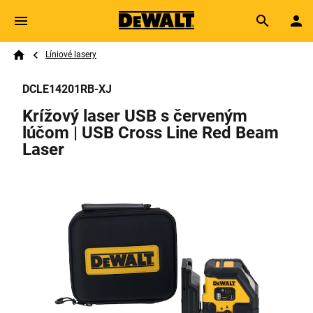
Skip to main content
Breadcrumb
Search
Líniové lasery
Home
DCLE14201RB-XJ
Krížový laser USB s červeným
lúčom | USB Cross Line Red Beam
Laser