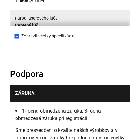
± 3mm @ 10 m
Farba laserového lúča
Červený lúč
Zobraziť všetky špecifikácie
Projekcia laserového lúča
Priečna čiara
Klasifikácia laserov
Podpora
Class 2
Typ vyrovnávania
ZÁRUKA
Samosokurovní
1-ročná obmedzená záruka, 3-ročná
Čiarový diagram
obmedzená záruka pri registrácii
Priečna čiara
Sme presvedčení o kvalite našich výrobkov a v
rámci uvedenej záruky bezplatne opravíme všetky