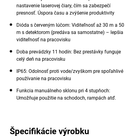
zámku vybavený aj regulátorom jasu lúča, aby sa
nastavenie laserovej čiary, čím sa zabezpečí
prispôsobil celkovým svetelným podmienkam na
presnosť. Úspora času a zvýšenie produktivity
pracovisku, a otočným držiakom s magnetmi, ktorý
umožňuje pevné pripevnenie na kovové alebo oceľové
Dióda s červeným lúčom: Viditeľnosť až 30 m a 50
konštrukcie. Model DCLE14201 so stupňom krytia
m s detektorom (predáva sa samostatne) – lepšia
IP65, vďaka čomu je chránený pred nepriaznivými
viditeľnosť na pracovisku
vplyvmi, je možné pripevniť aj na statív vďaka 1/4”
Doba prevádzky 11 hodín: Bez prestávky funguje
alebo 5/8” závitu na držiaku.
celý deň na pracovisku
IP65: Odolnosť proti vode/zvyškom pre spoľahlivé
používanie na pracovisku
Funkcia manuálneho sklonu pri 4 stupňoch:
Umožňuje použitie na schodoch, rampách atď.
Špecifikácie výrobku