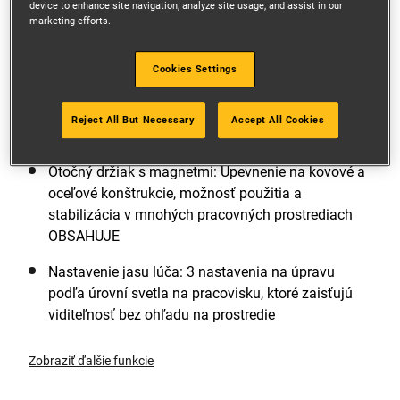
USB-PD (nie je súčasťou balenia): Minimálne
device to enhance site navigation, analyze site usage, and assist in our
marketing efforts.
prestoje, možnosť nabíjania počas neustáleho
používania. Ak je potrebné nabíjanie na pracovisku,
Cookies Settings
môže sa uskutočniť počas práce, čím sa zabráni
prestojom. Vďaka rýchlemu nabíjaniu sa zvyšuje
produktivita a jedno nabitie vystačí na celú
Reject All But Necessary
Accept All Cookies
pracovnú úlohu.
Otočný držiak s magnetmi: Upevnenie na kovové a
oceľové konštrukcie, možnosť použitia a
stabilizácia v mnohých pracovných prostrediach
OBSAHUJE
Nastavenie jasu lúča: 3 nastavenia na úpravu
podľa úrovní svetla na pracovisku, ktoré zaisťujú
viditeľnosť bez ohľadu na prostredie
Zobraziť ďalšie funkcie