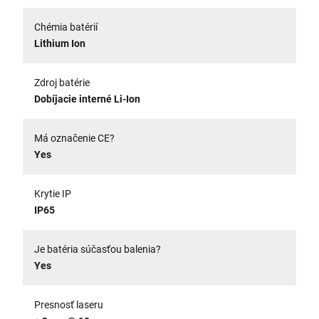
Chémia batérií
Lithium Ion
Zdroj batérie
Dobíjacie interné Li-Ion
Má označenie CE?
Yes
Krytie IP
IP65
Je batéria súčasťou balenia?
Yes
Presnosť laseru