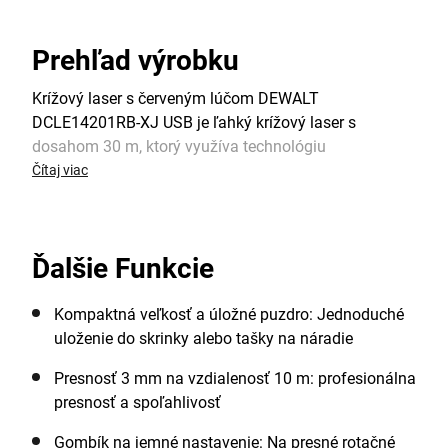
Prehľad výrobku
Krížový laser s červeným lúčom DEWALT
DCLE14201RB-XJ USB je ľahký krížový laser s
dosahom 30 m, ktorý využíva technológiu
POWERSTACK™. Integrovaná batéria USB, ktorá sa
Čítaj viac
nabíja pomocou kábla USB-C, využíva technológiu
batérií POWERSTACK™, vďaka ktorej vydrží po úplnom
nabití minimálne 10 hodín. Aj keď sa laser môže
Ďalšie Funkcie
používať počas nabíjania, batéria sa nabije na 80 % už
za 30 minút. Model DCLE14201 vytvára červený
krížový lúč, ktorý má pracovný dosah 30 m alebo 50 m
Kompaktná veľkosť a úložné puzdro: Jednoduché
pri použití s detektorom. Vďaka zvýšenej presnosti +/-
uloženie do skrinky alebo tašky na náradie
3 mm na vzdialenosť 10 m zabezpečuje laser
Presnosť 3 mm na vzdialenosť 10 m: profesionálna
profesionálnu presnosť a precíznosť pri práci. Krížový
presnosť a spoľahlivosť
laser USB s červeným lúčom je okrem manuálneho
sklonu, automatického vyrovnávania a kyvadlového
Gombík na jemné nastavenie: Na presné rotačné