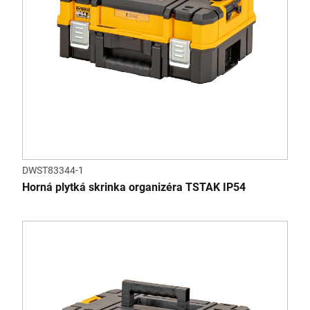
DWST83344-1
Horná plytká skrinka organizéra TSTAK IP54