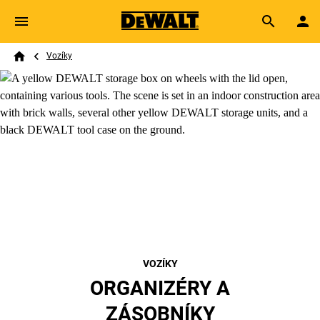
Skip to main content
Breadcrumb
Search
Vozíky
Home
VOZÍKY
ORGANIZÉRY A
ZÁSOBNÍKY