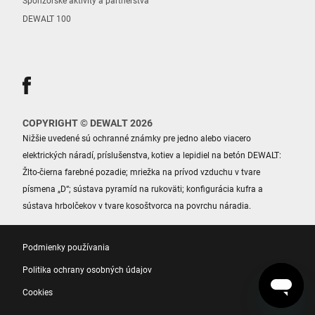
Sponzorské aktivity a partnerstvá
DEWALT 100
COPYRIGHT © DEWALT 2026
Nižšie uvedené sú ochranné známky pre jedno alebo viacero
elektrických náradí, príslušenstva, kotiev a lepidiel na betón DEWALT:
Žlto-čierna farebné pozadie; mriežka na prívod vzduchu v tvare
písmena „D“; sústava pyramíd na rukoväti; konfigurácia kufra a
sústava hrbolčekov v tvare kosoštvorca na povrchu náradia.
Podmienky používania
Politika ochrany osobných údajov
Cookies