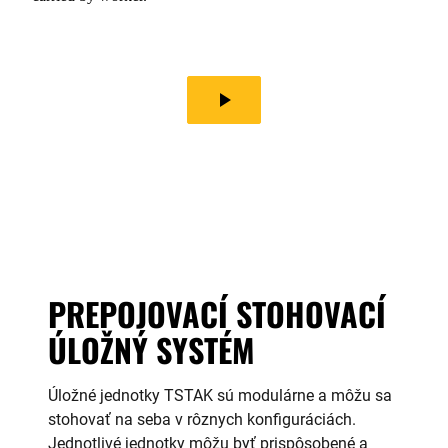
play_arrow
PREPOJOVACÍ STOHOVACÍ
ÚLOŽNÝ SYSTÉM
Úložné jednotky TSTAK sú modulárne a môžu sa
stohovať na seba v rôznych konfiguráciách.
Jednotlivé jednotky môžu byť prispôsobené a