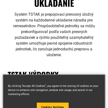
UKLADANIE
Systém TSTAK je prepojovací prenosný úložný
systém na každodenné ukladanie náradia pre
remeselníkov. Prispôsobiteľné jednotky sa môžu
prekonfigurovať podľa vašich presných
požiadaviek a rýchlo použiteľný uzamykateľný
systém umožňuje pevné spojenie robustných
jednotiek, čo zaručuje jednoduchú prepravu a
uloženie.
TSTAK VÝROBKY
By clicking “Accept All Cookies”, you agree to the storing of cookies on your
device to enhance site navigation, analyze site usage, and assist in our
marketing efforts.
Cookies Settings