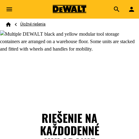
Skip to main content
Breadcrumb
Search
Úložné riešenia
Home
RIEŠENIE NA
KAŽDODENNÉ