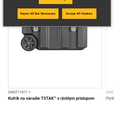
Reject All But Necessary
Accept All Cookies
DWST17871-1
DWS
Kufrík na náradie TSTAK™ s rýchlym prístupom
Plyt