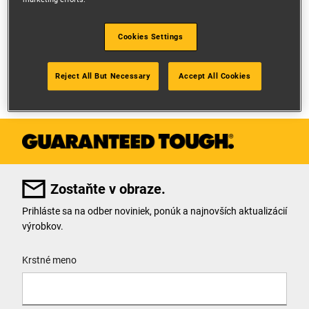
North America
Cookies Settings
South America
Reject All But Necessary
Accept All Cookies
Zostaňte v obraze.
Prihláste sa na odber noviniek, ponúk a najnovších aktualizácií
výrobkov.
User Details
Krstné meno