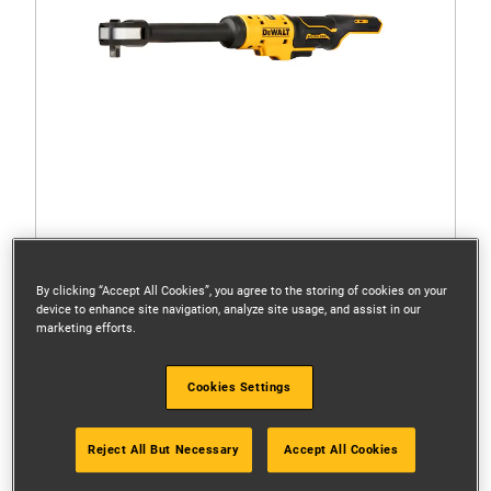
By clicking “Accept All Cookies”, you agree to the storing of cookies on your
DCF503EN-XJ
device to enhance site navigation, analyze site usage, and assist in our
Bezuhlíková predĺžená račňa s otvorenou hlavou 12
marketing efforts.
V XR® 3/8" – len základný nástroj
Cookies Settings
Reject All But Necessary
Accept All Cookies