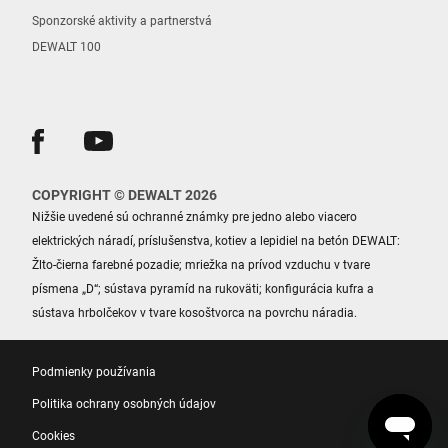
Sponzorské aktivity a partnerstvá
DEWALT 100
COPYRIGHT © DEWALT 2026
Nižšie uvedené sú ochranné známky pre jedno alebo viacero
elektrických náradí, príslušenstva, kotiev a lepidiel na betón DEWALT:
Žlto-čierna farebné pozadie; mriežka na prívod vzduchu v tvare
písmena „D“; sústava pyramíd na rukoväti; konfigurácia kufra a
sústava hrbolčekov v tvare kosoštvorca na povrchu náradia.
Podmienky používania
Politika ochrany osobných údajov
Cookies