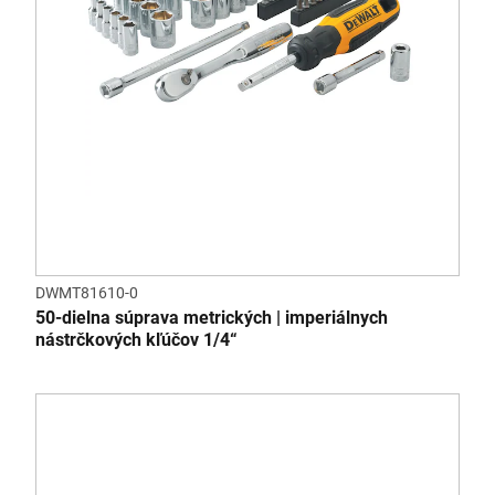
DWMT81610-0
50-dielna súprava metrických | imperiálnych
nástrčkových kľúčov 1/4“