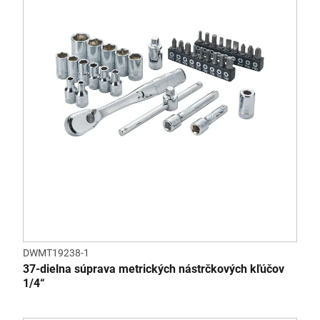
DWMT19238-1
37-dielna súprava metrických nástrčkových kľúčov
1/4“