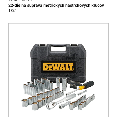
22-dielna súprava metrických nástrčkových kľúčov
1/2“