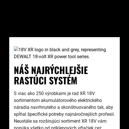
NÁŠ NAJRÝCHLEJŠIE
RASTÚCI SYSTÉM
S viac ako 250 výrobkami je rad XR 18V
sortimentom akumulátorového elektrického
náradia navrhnutého a skonštruovaného tak, aby
spĺňal špecifické potreby najnáročnejších profesií.
Neustále sa rozširujúci sortiment XR 18V vám
ponúka všetko od príklepových vŕtačiek cez