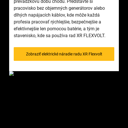
prevádzkovú dobu chodu. Predstavte si
pracovisko bez objemných generátorov alebo
dlhých napájacích káblov, kde môže každá
profesia pracovať rýchlejšie, bezpečnejšie a
efektívnejšie len pomocou batérie, a tým je
stavenisko, kde sa používa rad XR FLEXVOLT.
Zobraziť elektrické náradie radu XR Flexvolt