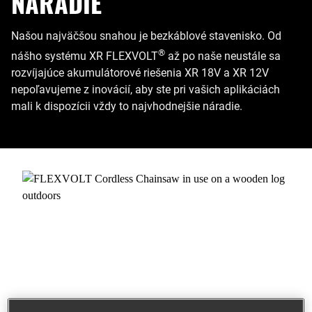
NÁRADIE
Našou najväčšou snahou je bezkáblové stavenisko. Od
®
nášho systému XR FLEXVOLT
až po naše neustále sa
rozvíjajúce akumulátorové riešenia XR 18V a XR 12V
nepoľavujeme z inovácií, aby ste pri vašich aplikáciách
mali k dispozícii vždy to najvhodnejšie náradie.