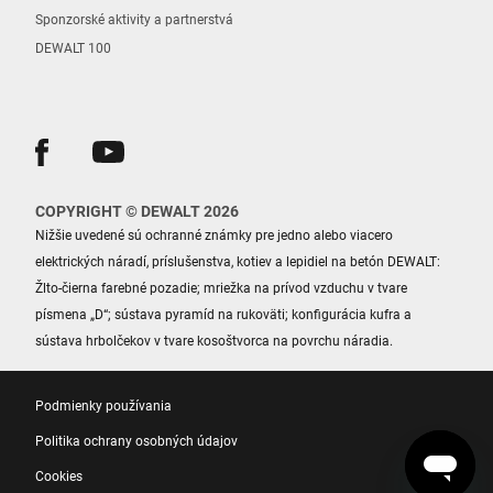
Sponzorské aktivity a partnerstvá
DEWALT 100
COPYRIGHT © DEWALT 2026
Nižšie uvedené sú ochranné známky pre jedno alebo viacero
elektrických náradí, príslušenstva, kotiev a lepidiel na betón DEWALT:
Žlto-čierna farebné pozadie; mriežka na prívod vzduchu v tvare
písmena „D“; sústava pyramíd na rukoväti; konfigurácia kufra a
sústava hrbolčekov v tvare kosoštvorca na povrchu náradia.
Podmienky používania
Politika ochrany osobných údajov
Cookies