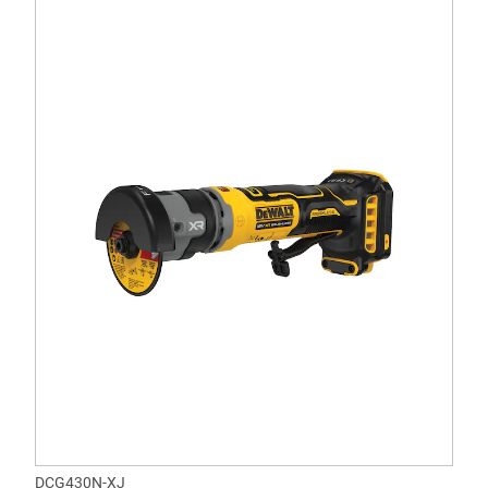
DCG430N-XJ