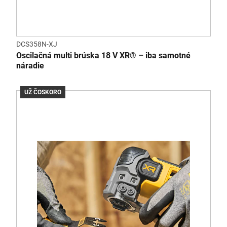
DCS358N-XJ
Oscilačná multi brúska 18 V XR® – iba samotné
náradie
UŽ ČOSKORO