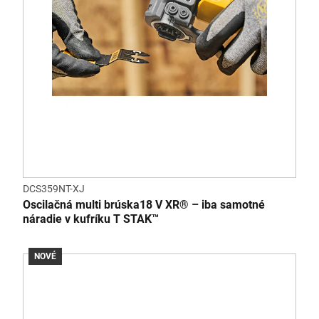
DCS359NT-XJ
Oscilačná multi brúska18 V XR® – iba samotné
náradie v kufríku T STAK™
NOVÉ