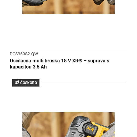
DCS359S2-QW
Oscilačná multi brúska 18 V XR® – súprava s
kapacitou 3,5 Ah
UŽ ČOSKORO