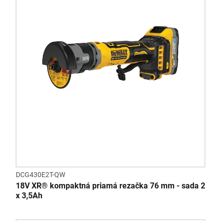
DCG430E2T-QW
18V XR® kompaktná priamá rezačka 76 mm - sada 2
x 3,5Ah