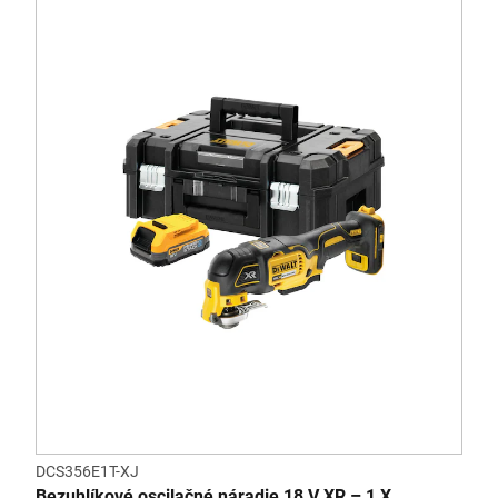
DCS356E1T-XJ
Bezuhlíkové oscilačné náradie 18 V XR – 1 X