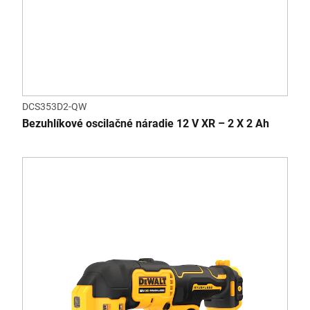
DCS353D2-QW
Bezuhlíkové oscilačné náradie 12 V XR – 2 X 2 Ah