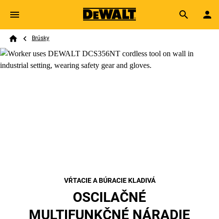
Skip to main content
Breadcrumb
Search
Brúsky
Home
VŔTACIE A BÚRACIE KLADIVÁ
OSCILAČNÉ
MULTIFUNKČNÉ NÁRADIE