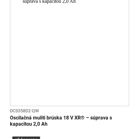
DCS358D2-QW
Oscilačná muliti brúska 18 V XR® – súprava s
kapacitou 2,0 Ah