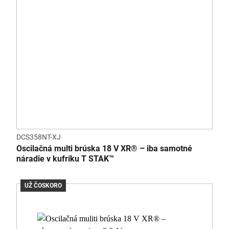
DCS358NT-XJ
Oscilačná multi brúska 18 V XR® – iba samotné
náradie v kufríku T STAK™
UŽ ČOSKORO