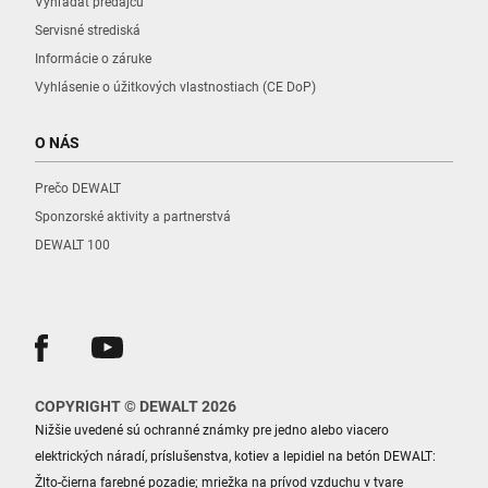
Vyhľadať predajcu
Servisné strediská
Informácie o záruke
Vyhlásenie o úžitkových vlastnostiach (CE DoP)
O NÁS
Prečo DEWALT
Sponzorské aktivity a partnerstvá
DEWALT 100
COPYRIGHT © DEWALT 2026
Nižšie uvedené sú ochranné známky pre jedno alebo viacero
elektrických náradí, príslušenstva, kotiev a lepidiel na betón DEWALT:
Žlto-čierna farebné pozadie; mriežka na prívod vzduchu v tvare