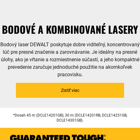
BODOVÉ A KOMBINOVANÉ LASERY
Bodový laser DEWALT poskytuje dobre viditeľný, koncentrovaný
lúč pre presné značenie a zarovnávanie. Je ideálny na presné
úlohy, ako je vŕtanie a rozmiestnenie súčastí, a jeho kompaktné
prevedenie zaručuje jednoduché použitie na akomkoľvek
pracovisku.
Zistiť viac
*Dosah 45 m (DCLE14201GB), 30 m (DCLE14201RB, DCLE14251GB,
DCLE14301GB).