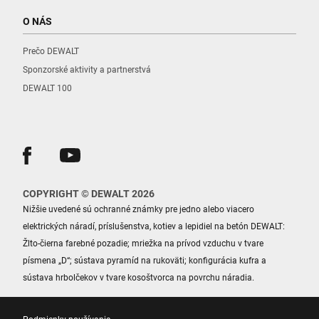
O NÁS
Prečo DEWALT
Sponzorské aktivity a partnerstvá
DEWALT 100
COPYRIGHT © DEWALT 2026
Nižšie uvedené sú ochranné známky pre jedno alebo viacero
elektrických náradí, príslušenstva, kotiev a lepidiel na betón DEWALT:
Žlto-čierna farebné pozadie; mriežka na prívod vzduchu v tvare
písmena „D“; sústava pyramíd na rukoväti; konfigurácia kufra a
sústava hrbolčekov v tvare kosoštvorca na povrchu náradia.