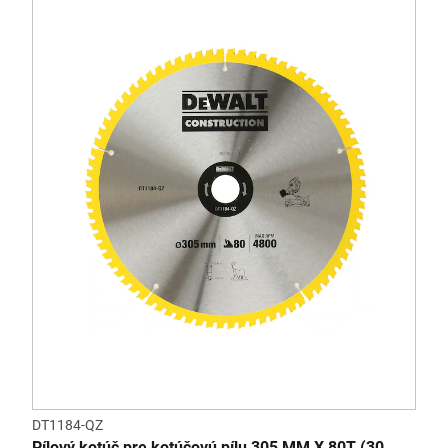
DT1184-QZ
Pílový kotúč pre kotúčovú pílu 305 MM X 80T (30