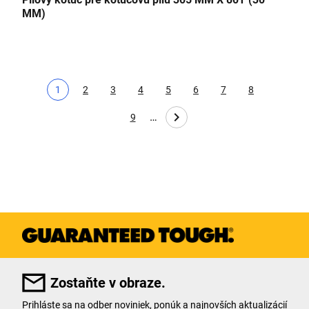
MM)
1
2
3
4
5
6
7
8
Aktuálna strana
Page
Page
Page
Page
Page
Page
Page
…
9
Page
Zostaňte v obraze.
Prihláste sa na odber noviniek, ponúk a najnovších aktualizácií