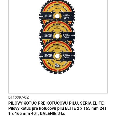
DT10397-QZ
PÍLOVÝ KOTÚČ PRE KOTÚČOVÚ PÍLU, SÉRIA ELITE:
Pílový kotúč pre kotúčovú pílu ELITE 2 x 165 mm 24T
1 x 165 mm 40T, BALENIE 3 ks