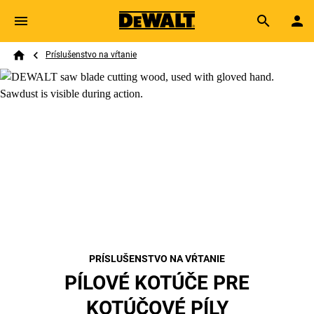
Skip to main content
Breadcrumb
Search
Príslušenstvo na vŕtanie
Home
PRÍSLUŠENSTVO NA VŔTANIE
PÍLOVÉ KOTÚČE PRE
KOTÚČOVÉ PÍLY