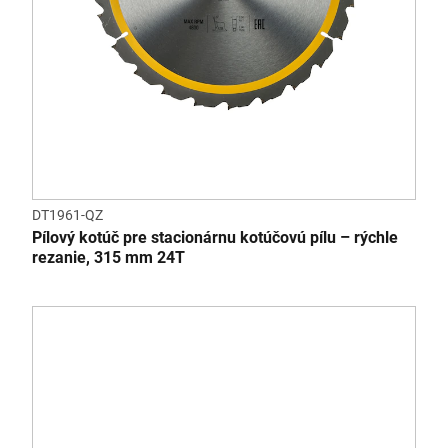
DT1961-QZ
Pílový kotúč pre stacionárnu kotúčovú pílu – rýchle
rezanie, 315 mm 24T