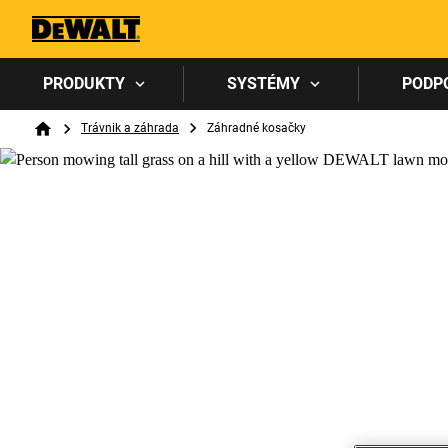
PRODUKTY
SYSTÉMY
PODP
Breadcrumb
Trávnik a záhrada
Záhradné kosačky
Home