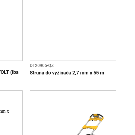
DT20905-QZ
OLT (iba
Struna do vyžínača 2,7 mm x 55 m