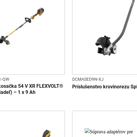
1-QW
DCMASED9N-XJ
kosačka 54 V XR FLEXVOLT®
Príslušenstvo krovinorezu Sp
iadeľ) – 1 x 9 Ah