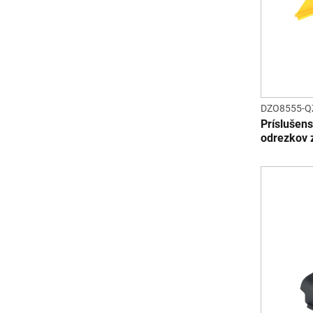
DZO8555-Q
Príslušen
odrezkov z