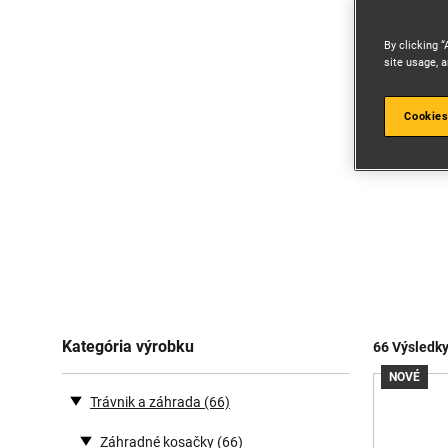
By clicking “
site usage, a
Cookies
Kategória výrobku
66 Výsledk
NOVÉ
Trávnik a záhrada
(66)
Záhradné kosačky
(66)