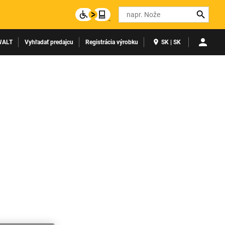
Search
WALT
Vyhľadať predajcu
Registrácia výrobku
SK | SK