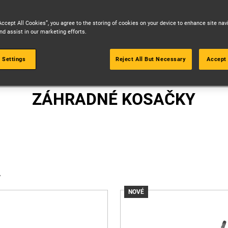
Accept All Cookies”, you agree to the storing of cookies on your device to enhance site nav
nd assist in our marketing efforts.
 Settings
Reject All But Necessary
Accept 
TRÁVNIK A ZÁHRADA
ZÁHRADNÉ KOSAČKY
y
NOVÉ