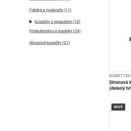
Fukáre a vysávače
(11)
Kosačky s pojazdom
(10)
Príslušenstvo a doplnky
(24)
Strunové kosačky
(21)
DCM5713X
Strunová 
(delený hr
NOVÉ