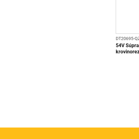
DT20695-Q
54V Súpra
krovinore