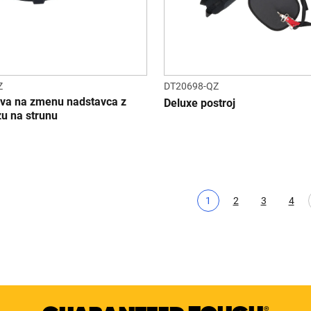
Z
DT20698-QZ
va na zmenu nadstavca z
Deluxe postroj
zu na strunu
1
2
3
4
Aktuálna strana
Page
Page
Pag