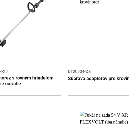
N-XJ
DT20904-QZ
inorez s rovným hriadeľom -
Súprava adaptérov pre krovi
né náradie