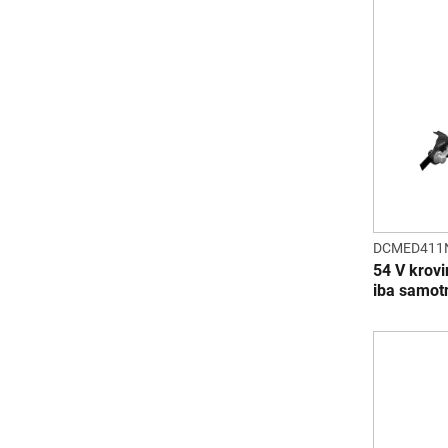
DCMED411
54 V krov
iba samot