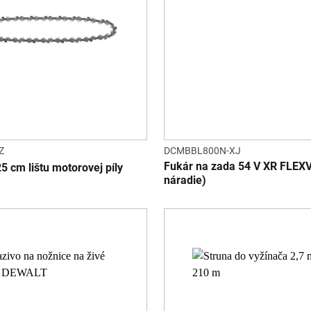
Z
DCMBBL800N-XJ
Fukár na zada 54 V XR FLEXV
5 cm lištu motorovej píly
náradie)