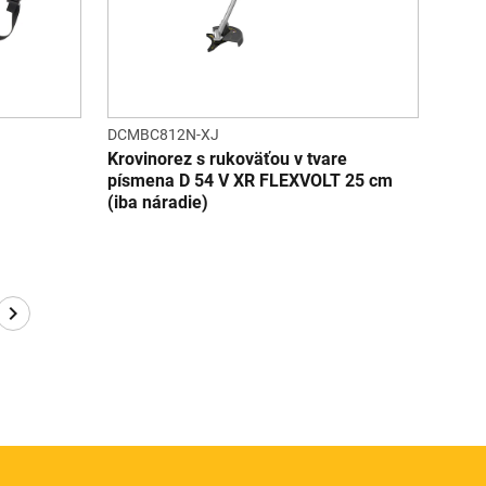
DCMBC812N-XJ
Krovinorez s rukoväťou v tvare
písmena D 54 V XR FLEXVOLT 25 cm
(iba náradie)
e