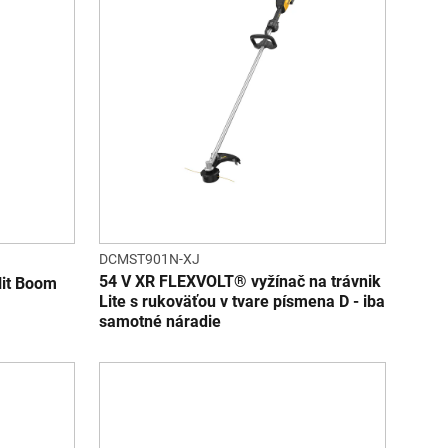
DCMST901N-XJ
54 V XR FLEXVOLT® vyžínač na trávnik
lit Boom
Lite s rukoväťou v tvare písmena D - iba
samotné náradie