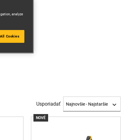
igation, analyze
All Cookies
Usporiadať
NOVÉ