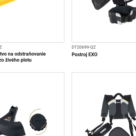
Z
DT20699-QZ
stvo na odstraňovanie
Postroj EXO
o živého plotu