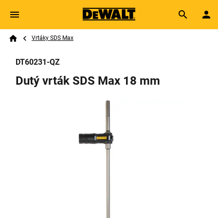
Skip to main content
Breadcrumb
Search
Vrtáky SDS Max
Home
DT60231-QZ
Dutý vrták SDS Max 18 mm