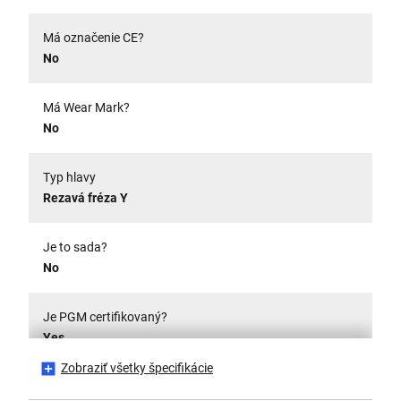
Má označenie CE?
No
Má Wear Mark?
No
Typ hlavy
Rezavá fréza Y
Je to sada?
No
Je PGM certifikovaný?
Yes
Zobraziť všetky špecifikácie
Typ vŕtania do muriva