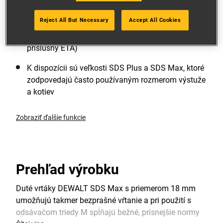
odsávačom prachu
Reject All But Necessary
Accept All Cookies
Vysúvanie vrtáka počas vŕtania pre menej prachu,
rýchle vŕtanie a žiadne čistenie otvoru (skontrolujte
príslušný ETA)
K dispozícii sú veľkosti SDS Plus a SDS Max, ktoré
zodpovedajú často používaným rozmerom výstuže
a kotiev
Zobraziť ďalšie funkcie
Prehľad výrobku
Duté vrtáky DEWALT SDS Max s priemerom 18 mm
umožňujú takmer bezprašné vŕtanie a pri použití s
odsávačom triedy M spĺňajú bežné, prísnejšie normy