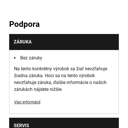
SDS
Počet kusov
Podpora
1
Balenie
ZÁRUKA
Značka zavesiť
Bez záruky
Priemer produktu [mm]
Na tento konkrétny výrobok sa žiaľ nevzťahuje
18
žiadna záruka. Hoci sa na tento výrobok
nevzťahuje záruka, ďalšie informácie o našich
Výška produktu [mm]
zárukách nájdete nižšie.
40
Viac informácií
Dĺžka produktu [mm]
670
SERVIS