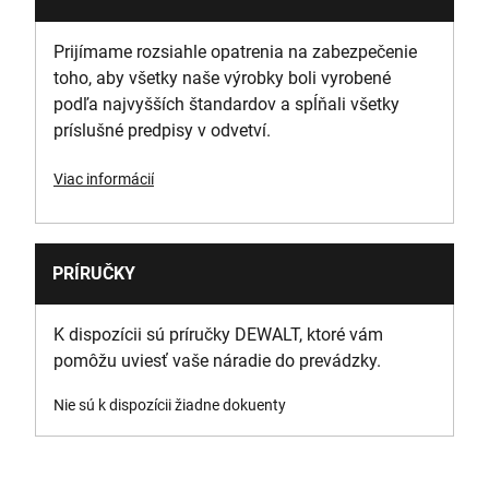
Množstvo v balení produktu
1
Prijímame rozsiahle opatrenia na zabezpečenie
toho, aby všetky naše výrobky boli vyrobené
Hmotnosť produktu [kg]
podľa najvyšších štandardov a spĺňali všetky
1.03
príslušné predpisy v odvetví.
Šírka produktu [mm]
Viac informácií
140
Stopka / Pripojenie
PRÍRUČKY
SDS MAX
K dispozícii sú príručky DEWALT, ktoré vám
Držiak nástroja
pomôžu uviesť vaše náradie do prevádzky.
SDS-Max
Nie sú k dispozícii žiadne dokuenty
Pracovná dĺžka [mm]
400