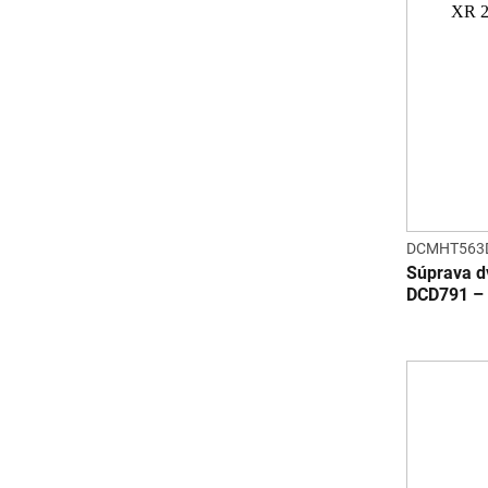
DCMHT563
Súprava d
DCD791 – 