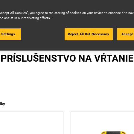
Accept All Cookies”, you agree to the storing of cookies on your device to enhance site nav
nd assist in our marketing efforts.
 Settings
Reject All But Necessary
Accept 
PRODUKTY
PRÍSLUŠENSTVO NA VŔTANIE
dky