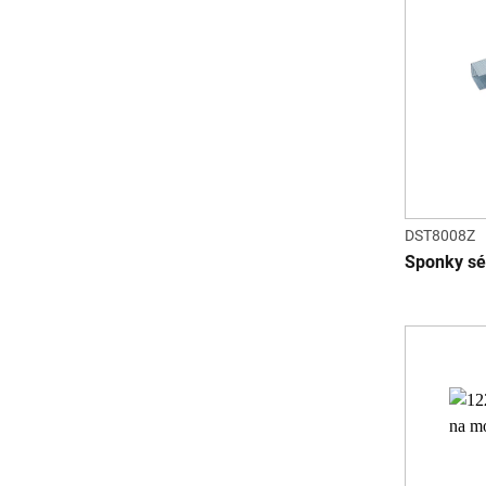
DST8008Z
Sponky sé