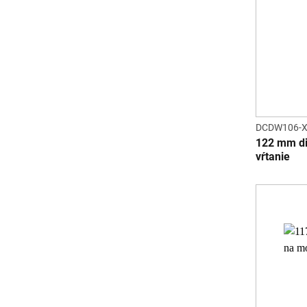
DCDW106-
122 mm d
vŕtanie