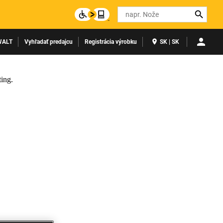
Search
WALT
Vyhľadať predajcu
Registrácia výrobku
SK | SK