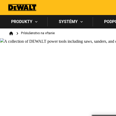
PRODUKTY
SYSTÉMY
PODP
Breadcrumb
Príslušenstvo na vŕtanie
Home