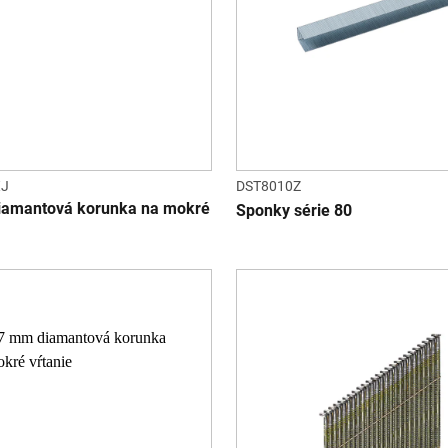
XJ
DST8010Z
iamantová korunka na mokré
Sponky série 80