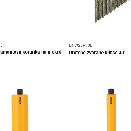
XJ
DNW28R70E
iamantová korunka na mokré
Drôtené zvárané klince 33°