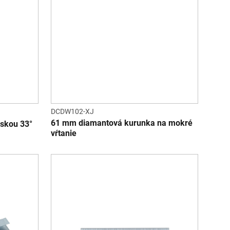
DCDW102-XJ
61 mm diamantová kurunka na mokré
áskou 33°
vŕtanie