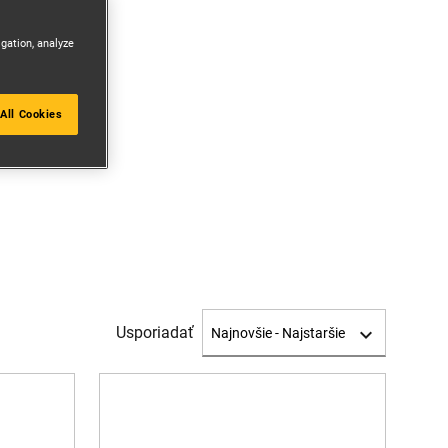
igation, analyze
All Cookies
Usporiadať