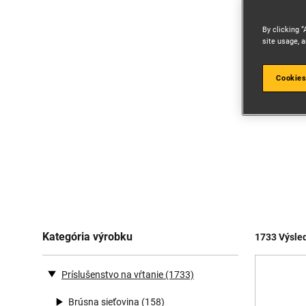
By clicking “
site usage, a
Cookies
Kategória výrobku
1733 Výsle
Príslušenstvo na vŕtanie
(1733)
Brúsna sieťovina
(158)