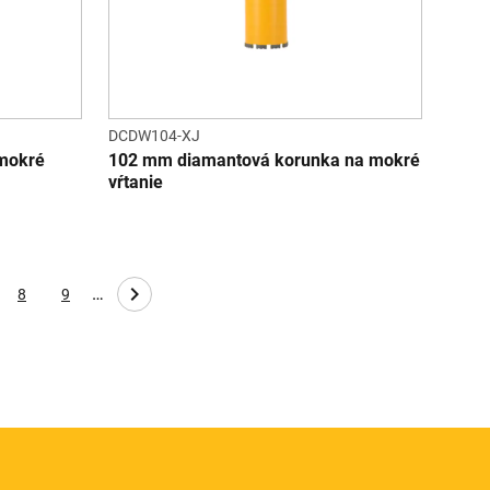
DCDW104-XJ
 mokré
102 mm diamantová korunka na mokré
vŕtanie
…
8
9
ge
Page
Page