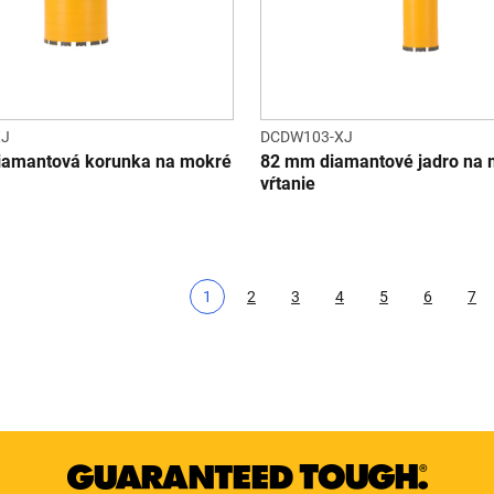
XJ
DCDW103-XJ
iamantová korunka na mokré
82 mm diamantové jadro na
vŕtanie
1
2
3
4
5
6
7
Aktuálna strana
Page
Page
Page
Page
Page
Pa