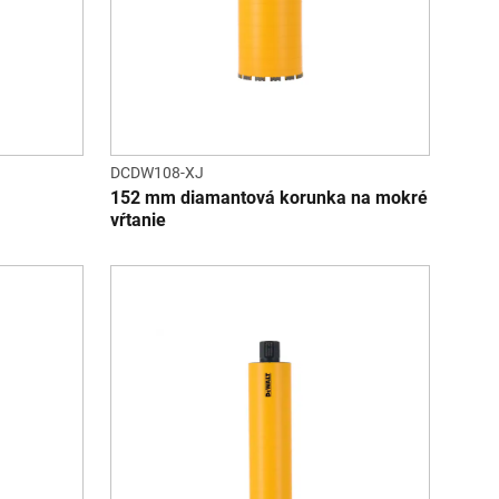
DCDW108-XJ
152 mm diamantová korunka na mokré
vŕtanie