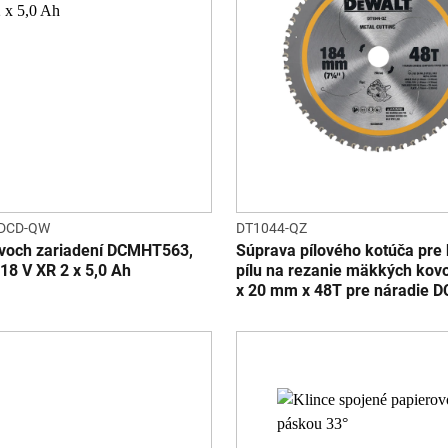
DCD-QW
DT1044-QZ
voch zariadení DCMHT563,
Súprava pílového kotúča pre
18 V XR 2 x 5,0 Ah
pílu na rezanie mäkkých ko
x 20 mm x 48T pre náradie 