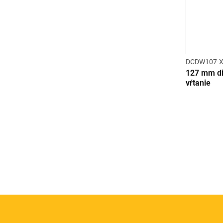
DCDW107-
127 mm d
vŕtanie