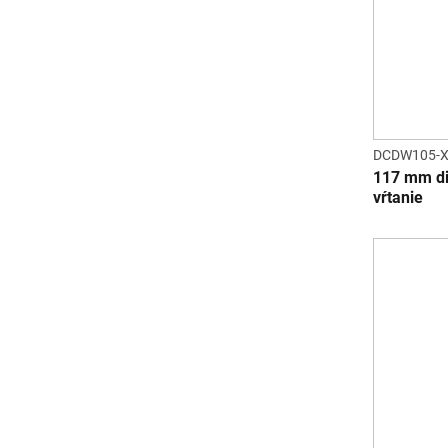
DCDW105-
117 mm d
vŕtanie