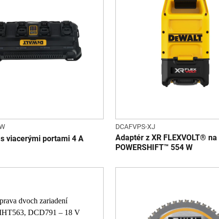
QW
DCAFVPS-XJ
Adaptér z XR FLEXVOLT® na
s viacerými portami 4 A
POWERSHIFT™ 554 W