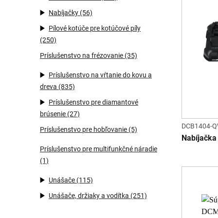
Nabíjačky
(56)
Pílové kotúče pre kotúčové píly
(250)
Príslušenstvo na frézovanie
(35)
Príslušenstvo na vŕtanie do kovu a
dreva
(835)
Príslušenstvo pre diamantové
brúsenie
(27)
DCB1404-
Príslušenstvo pre hobľovanie
(5)
Nabíjačka 
Príslušenstvo pre multifunkčné náradie
(1)
Unášače
(115)
Unášače, držiaky a vodítka
(251)