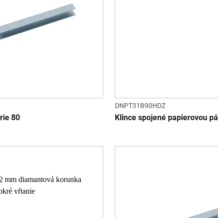
DNPT31B90HDZ
rie 80
Klince spojené papierovou p