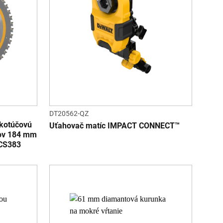
DT20562-QZ
 kotúčovú
Uťahovač matíc IMPACT CONNECT™
vov 184 mm
DCS383